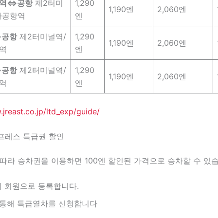
도역⇔공항
제2터미
1,290
1,190엔
2,060엔
타공항역
엔
⇔공항
제2터미널역/
1,290
1,190엔
2,060엔
역
엔
⇔공항
제2터미널역/
1,290
1,190엔
2,060엔
역
엔
.jreast.co.jp/ltd_exp/guide/
프레스 특급권 할인
따라 승차권을 이용하면 100엔 할인된 가격으로 승차할 수 있습
t”에 회원으로 등록합니다.
 통해 특급열차를 신청합니다