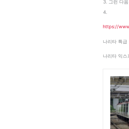
그런 다음
https://ww
나리타 특급 
나리타 익스