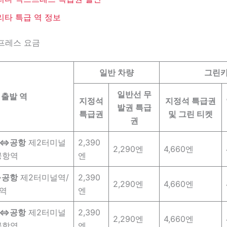
리타 특급 역 정보
프레스 요금
일반 차량
그린
일반선 무
출발 역
지정석
지정석 특급권
발권 특급
특급권
및 그린 티켓
권
역⇔공항
제2터미널
2,390
2,290엔
4,660엔
공항역
엔
⇔공항
제2터미널역/
2,390
2,290엔
4,660엔
역
엔
역⇔공항
제2터미널
2,390
2,290엔
4,660엔
공항역
엔