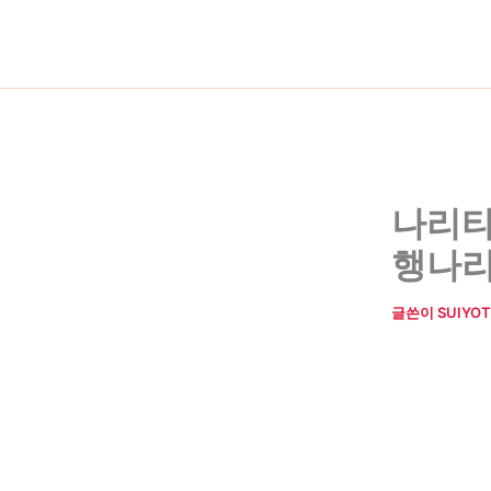
콘
텐
츠
로
건
너
뛰
기
나리타
행나리
글쓴이
SUIYOT