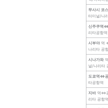
무사시 코스
터미널/나리
신주쿠역
리타공항역
시부야
역 
나리타 공항
시나가와
역
널/나리타 
도쿄역⇔
타공항역
지바
역⇔공
리타 공항