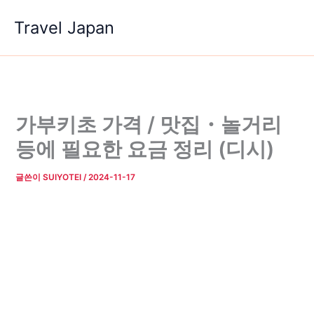
콘
Travel Japan
텐
츠
로
건
너
뛰
가부키초 가격 / 맛집・놀거리
기
등에 필요한 요금 정리 (디시)
글쓴이
SUIYOTEI
/
2024-11-17