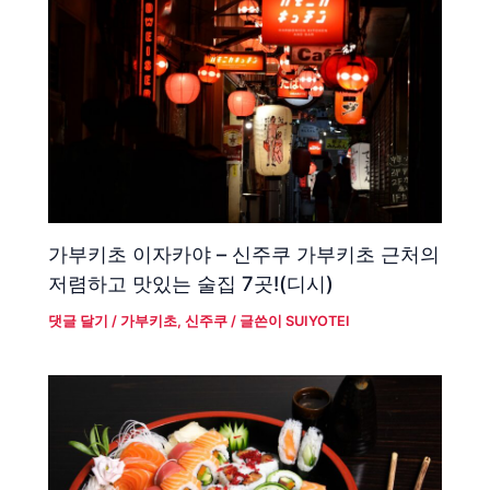
가부키초 이자카야 – 신주쿠 가부키초 근처의
저렴하고 맛있는 술집 7곳!(디시)
댓글 달기
/
가부키초
,
신주쿠
/ 글쓴이
SUIYOTEI