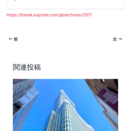
https://travel.suiyotei.com/ja/archives/2917
前
次
関連投稿