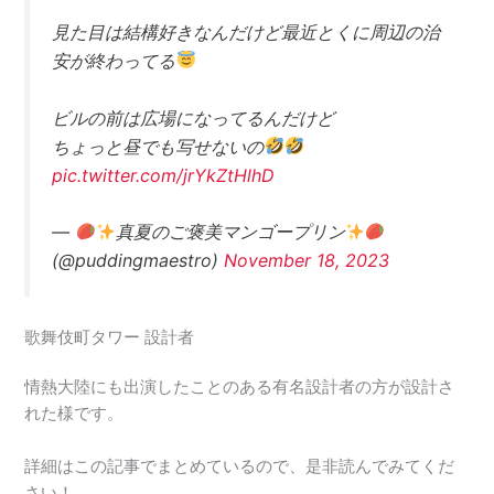
見た目は結構好きなんだけど最近とくに周辺の治
安が終わってる
ビルの前は広場になってるんだけど
ちょっと昼でも写せないの
pic.twitter.com/jrYkZtHlhD
—
真夏のご褒美マンゴープリン
(@puddingmaestro)
November 18, 2023
歌舞伎町タワー 設計者
情熱大陸にも出演したことのある有名設計者の方が設計さ
れた様です。
詳細はこの記事でまとめているので、是非読んでみてくだ
さい！