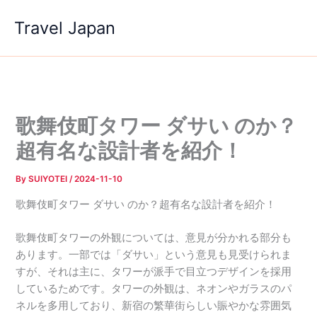
内
Travel Japan
容
を
ス
キ
ッ
プ
歌舞伎町タワー ダサい のか？
超有名な設計者を紹介！
By
SUIYOTEI
/
2024-11-10
歌舞伎町タワー ダサい のか？超有名な設計者を紹介！
歌舞伎町タワーの外観については、意見が分かれる部分も
あります。一部では「ダサい」という意見も見受けられま
すが、それは主に、タワーが派手で目立つデザインを採用
しているためです。タワーの外観は、ネオンやガラスのパ
ネルを多用しており、新宿の繁華街らしい賑やかな雰囲気