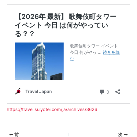
https://travel.suiyotei.com/ja/archives/3626
前
次