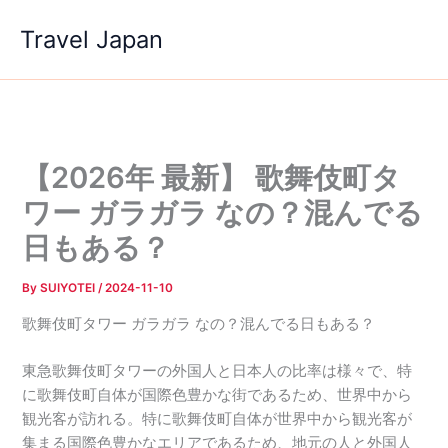
内
Travel Japan
容
を
ス
キ
ッ
プ
【2026年 最新】 歌舞伎町タ
ワー ガラガラ なの？混んでる
日もある？
By
SUIYOTEI
/
2024-11-10
歌舞伎町タワー ガラガラ なの？混んでる日もある？
東急歌舞伎町タワーの外国人と日本人の比率は様々で、特
に歌舞伎町自体が国際色豊かな街であるため、世界中から
観光客が訪れる。特に歌舞伎町自体が世界中から観光客が
集まる国際色豊かなエリアであるため、地元の人と外国人