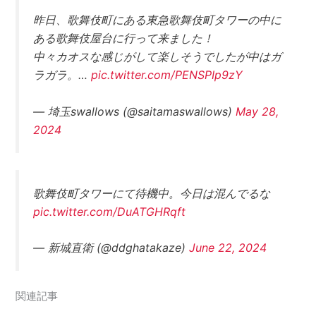
昨日、歌舞伎町にある東急歌舞伎町タワーの中に
ある歌舞伎屋台に行って来ました！
中々カオスな感じがして楽しそうでしたが中はガ
ラガラ。…
pic.twitter.com/PENSPIp9zY
— 埼玉swallows (@saitamaswallows)
May 28,
2024
歌舞伎町タワーにて待機中。今日は混んでるな
pic.twitter.com/DuATGHRqft
— 新城直衛 (@ddghatakaze)
June 22, 2024
関連記事