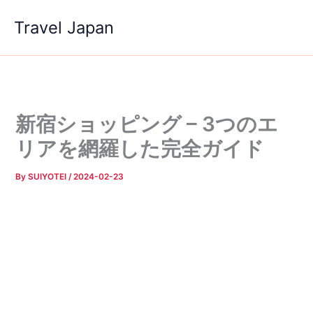
内
Travel Japan
容
を
ス
キ
ッ
プ
新宿ショッピング – 3つのエ
リアを網羅した完全ガイド
By
SUIYOTEI
/
2024-02-23