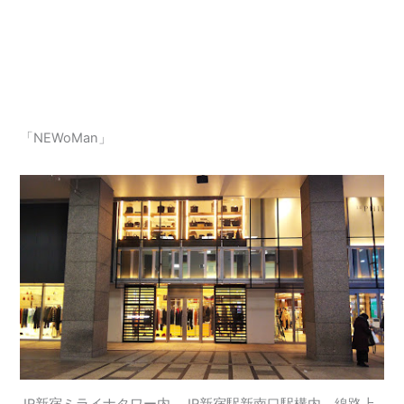
「NEWoMan」
JR新宿ミライナタワー内、JR新宿駅新南口駅構内、線路上