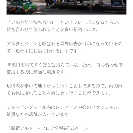
「アルタ前で待ち合わせ」というフレーズになるくらい、
待ち合わせで使われることが多い新宿アルタ。
アルタビジョンと呼ばれる屋外広告が目印になっているの
で、迷わずにお店に行けるはずです！
JR東口を出てすぐほどは混んでいないため、待ち合わせで
使用するのに最適な場所です。
駅構内を歩いて地下からも行くこともできるので、雨の日
でも気に濡れることを気にせず行くことができます。
ショッピングモール内はレディース中心のファッション、
雑貨などの店舗が入っています！
「新宿アルタ」- フロア情報&公式ページ