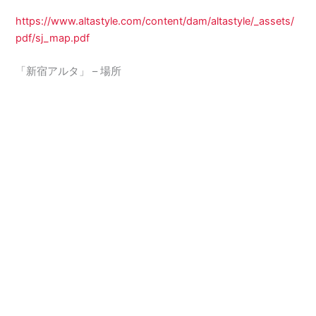
https://www.altastyle.com/content/dam/altastyle/_assets/
pdf/sj_map.pdf
「新宿アルタ」 – 場所