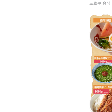
도호쿠 음식