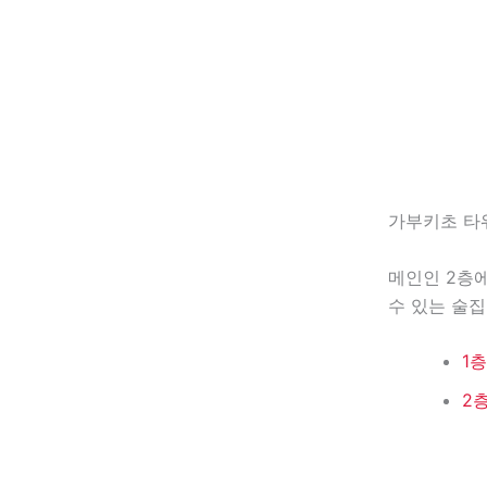
가부키초 타
메인인 2층에
수 있는 술집
1
2