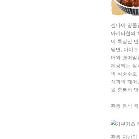
센다이 명물
아키타현의 
이 특징인 
냉면, 아이즈
어와 연어알
제공되는 삼각
의 식중주로
식과의 페어링
을 충분히 맛
관동 음식 
관동 지방의