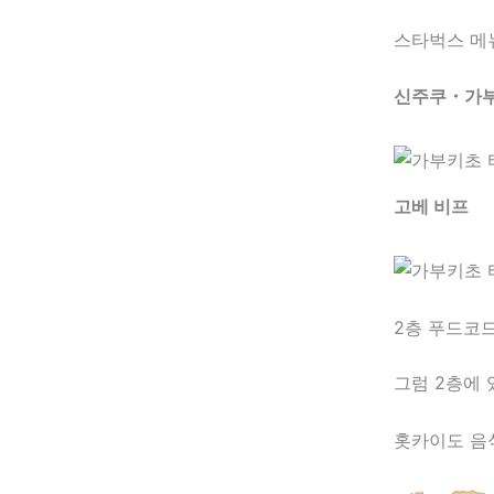
스타벅스 메뉴
신주쿠・가부
고베 비프
2층 푸드코
그럼 2층에 
홋카이도 음