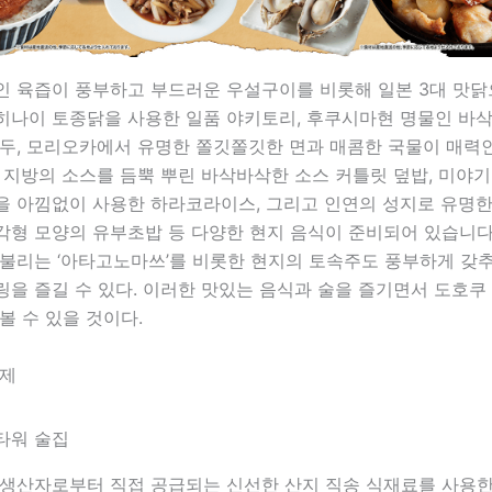
인 육즙이 풍부하고 부드러운 우설구이를 비롯해 일본 3대 맛
히나이 토종닭을 사용한 일품 야키토리, 후쿠시마현 명물인 바
만두, 모리오카에서 유명한 쫄깃쫄깃한 면과 매콤한 국물이 매력
 지방의 소스를 듬뿍 뿌린 바삭바삭한 소스 커틀릿 덮밥, 미야기
을 아낌없이 사용한 하라코라이스, 그리고 인연의 성지로 유명
형 모양의 유부초밥 등 다양한 현지 음식이 준비되어 있습니다.
 불리는 ‘아타고노마쓰’를 비롯한 현지의 토속주도 풍부하게 갖추
을 즐길 수 있다. 이러한 맛있는 음식과 술을 즐기면서 도호쿠
볼 수 있을 것이다.
축제
 생산자로부터 직접 공급되는 신선한 산지 직송 식재료를 사용한