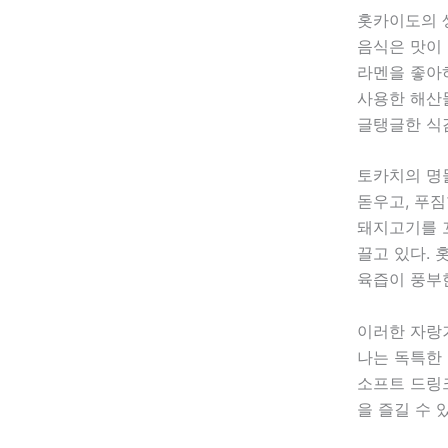
홋카이도의 
음식은 맛이
라멘을 좋아
사용한 해산물
글탱글한 식
토카치의 명
돋우고, 푸짐
돼지고기를 
끌고 있다. 
육즙이 풍부
이러한 자랑
나는 독특한
소프트 드링
을 즐길 수 