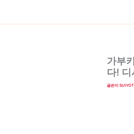
콘
텐
츠
로
건
너
뛰
기
가부키
다! 
글쓴이
SUIYOT