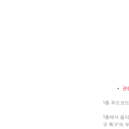
관
1층 푸드코
1층에서 음식
규 특구’의 