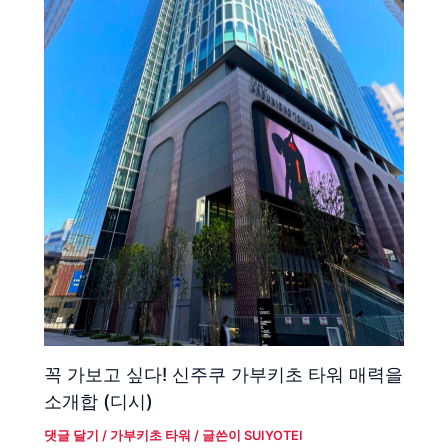
꼭 가보고 싶다! 신주쿠 가부키초 타워 매력을
소개합 (디시)
댓글 달기
/
가부키초 타워
/ 글쓴이
SUIYOTEI