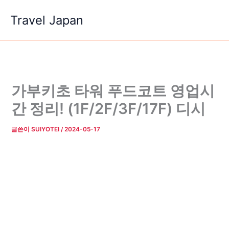
콘
Travel Japan
텐
츠
로
건
너
뛰
가부키초 타워 푸드코트 영업시
기
간 정리! (1F/2F/3F/17F) 디시
글쓴이
SUIYOTEI
/
2024-05-17