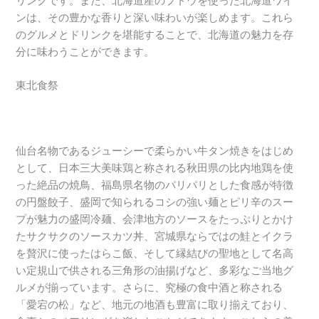
リンクです。また、北海道産のブドウを使った北海道ワイ
ンは、その豊かな香りと深い味わいが楽しめます。これら
のグルメとドリンクを堪能することで、北海道の魅力を存
分に味わうことができます。
東北食祭
仙台名物であるジューシーで柔らかい牛タン焼きをはじめ
として、日本三大美味鶏と称される秋田県の比内地鶏を使
った絶品の焼鳥、福島県名物のパリパリとした食感が特徴
の円盤餃子、盛岡で知られるコシの強い麺とピリ辛のスー
プが魅力の盛岡冷麺、会津地方のソースをたっぷりとかけ
たサクサクのソースカツ丼、宮城県ならではの鮭とイクラ
を贅沢に使ったはらこ飯、そして縁結びの聖地として名高
い定規山で供される三角形の油揚げなど、多彩なご当地グ
ルメが揃っています。さらに、究極の食中酒と称される
「愛宕の松」など、地元の地酒も豊富に取り揃えており、