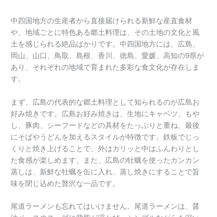
中四国地方の生産者から直接届けられる新鮮な産直食材
や、地域ごとに特色ある郷土料理は、その土地の文化と風
土を感じられる絶品ばかりです。中四国地方には、広島、
岡山、山口、鳥取、島根、香川、徳島、愛媛、高知の9県が
あり、それぞれの地域で育まれた多彩な食文化が存在しま
す。
まず、広島の代表的な郷土料理として知られるのが広島お
好み焼きです。広島お好み焼きは、生地にキャベツ、もや
し、豚肉、シーフードなどの具材をたっぷりと重ね、最後
にそばやうどんを加えるスタイルが特徴です。鉄板でじっ
くりと焼き上げることで、外はカリッと中はふんわりとし
た食感が楽しめます。また、広島の牡蠣を使ったカンカン
蒸しは、新鮮な牡蠣を缶に入れ、蒸し焼きにすることで旨
味を閉じ込めた贅沢な一品です。
尾道ラーメンも忘れてはいけません。尾道ラーメンは、醤