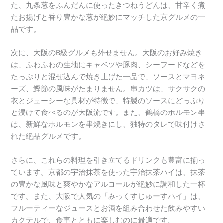
た、九条葱をふんだんに使ったきつねうどんは、甘辛く煮
たお揚げと香り豊かな葱が絶妙にマッチした京グルメの一
品です。
次に、大阪のB級グルメも外せません。大阪のお好み焼き
は、ふわふわの生地にキャベツや豚肉、シーフードなどを
たっぷりと混ぜ込んで焼き上げた一品で、ソースとマヨネ
ーズ、鰹節の風味がたまりません。串カツは、サクサクの
衣とジューシーな具材が特徴で、特製のソースにどっぷり
と浸けて食べるのが大阪流です。また、鶴橋のホルモン串
は、新鮮なホルモンを串焼きにし、独特のタレで味付けさ
れた絶品グルメです。
さらに、これらの料理を引き立てるドリンクも豊富に揃っ
ています。京都の宇治抹茶を使った宇治抹茶ハイは、抹茶
の豊かな風味と爽やかなアルコールが絶妙に調和した一杯
です。また、大阪で人気の「みっくすじゅーすハイ」は、
フルーティーなジュースとお酒を組み合わせた飲みやすい
カクテルで、食事とともに楽しむのに最適です。