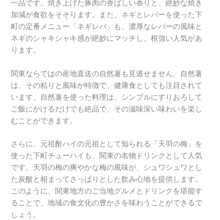
一品です。焼き上げた豚肉の香ばしい香りと、絶妙な焼き
加減が食欲をそそります。また、ネギとレバーを使った下
町の定番メニュー「ネギレバ」も、濃厚なレバーの風味と
ネギのシャキシャキ感が絶妙にマッチし、根強い人気があ
ります。
関東ならではの産地直送の自然薯も見逃せません。自然薯
は、その粘りと風味が特徴で、健康食としても注目されて
います。自然薯を使った料理は、シンプルにすりおろして
ご飯にかけるだけでも絶品で、その滋味深い味わいを楽し
むことができます。
さらに、元祖酎ハイの元祖として知られる「天羽の梅」を
使った下町チューハイも、関東の名物ドリンクとして人気
です。天羽の梅の爽やかな梅の風味が、シュワシュワとし
た炭酸と相まってさっぱりとした飲み心地を提供します。
このように、関東地方のご当地グルメとドリンクを堪能す
ることで、地域の食文化の豊かさを味わうことができるで
しょう。