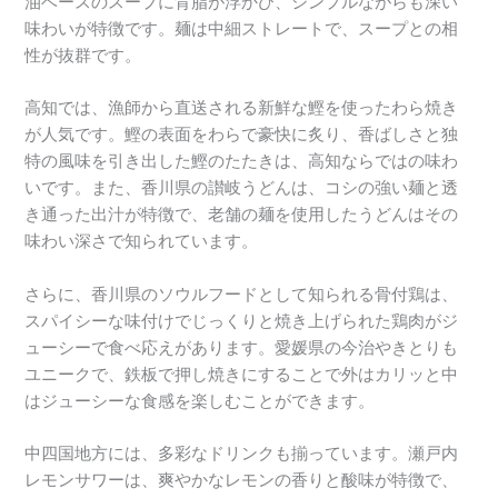
油ベースのスープに背脂が浮かび、シンプルながらも深い
味わいが特徴です。麺は中細ストレートで、スープとの相
性が抜群です。
高知では、漁師から直送される新鮮な鰹を使ったわら焼き
が人気です。鰹の表面をわらで豪快に炙り、香ばしさと独
特の風味を引き出した鰹のたたきは、高知ならではの味わ
いです。また、香川県の讃岐うどんは、コシの強い麺と透
き通った出汁が特徴で、老舗の麺を使用したうどんはその
味わい深さで知られています。
さらに、香川県のソウルフードとして知られる骨付鶏は、
スパイシーな味付けでじっくりと焼き上げられた鶏肉がジ
ューシーで食べ応えがあります。愛媛県の今治やきとりも
ユニークで、鉄板で押し焼きにすることで外はカリッと中
はジューシーな食感を楽しむことができます。
中四国地方には、多彩なドリンクも揃っています。瀬戸内
レモンサワーは、爽やかなレモンの香りと酸味が特徴で、