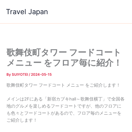
内
Travel Japan
容
を
ス
キ
ッ
プ
歌舞伎町タワー フードコート
メニュー をフロア毎に紹介！
By
SUIYOTEI
/
2024-05-15
歌舞伎町タワー フードコート メニュー をご紹介します！
メインは2Fにある「新宿カブキhall～歌舞伎横丁」で全国各
地のグルメを楽しめるフードコートですが、他のフロアに
も色々とフードコートがあるので、フロア毎のメニューを
ご紹介します！