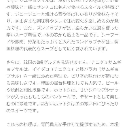
です。サムギョプサルは、厚切りの豚バラ肉を焼き、野菜
や薬味と一緒にサンチュに包んで食べるスタイルが特徴で
す。ジュージューと焼ける音や香ばしい香りが食欲をそそ
り、さまざまな調味料やタレで味の変化を楽しめるのが魅
力です。また、スンドゥブチゲは、柔らかい豆腐を使った
辛いスープ料理で、体の芯から温まる一品です。シーフー
ドや豚肉、野菜をたっぷりと入れたスンドゥブチゲは、韓
国料理の代表的なスープとして広く愛されています。
さらに、韓国のB級グルメも見逃せません。チュクミサムギ
ョプサルは、イイダコ（チュクミ）と豚バラ肉（サムギョ
プサル）を一緒に炒めた料理で、ピリ辛の味付けが癖にな
る美味しさです。韓国の屋台料理としても人気で、ビール
や焼酎と相性抜群です。ホットクは、甘いシロップやナッ
ツが入ったもちもちのパンケーキで、デザートとして楽し
むのに最適です。温かいホットクは冬の寒い日にぴったり
のスイーツです。
これらの料理は、専門職人が手作りで提供するため、本場