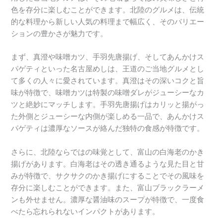
色を存分に楽しむことができます。北陸のグルメは、伝統
的な料理から新しい人気の料理まで幅広く、そのバリエー
ションの豊かさが魅力です。
まず、真澄や味噌カツ、手羽先唐揚げ、そしてあんかけス
パゲティといった名古屋めしは、王道のご当地グルメとし
て多くの人々に愛されています。真澄はその深いコクと旨
味が特徴で、味噌カツは特製の味噌ダレがジューシーなカ
ツと絶妙にマッチします。手羽先唐揚げはカリッと揚がっ
た外側とジューシーな内側が楽しめる一品で、あんかけス
パゲティは濃厚なソースが絡んだ独特の食感が特徴です。
さらに、北陸ならではの味覚として、富山の白海老のかき
揚げがあります。白海老はその透き通るような見た目と甘
みが特徴で、サクサクのかき揚げにすることでその風味を
存分に楽しむことができます。また、富山ブラックラーメ
ンも外せません。濃厚な醤油味のスープが特徴で、一度食
べたら忘れられないインパクトがあります。