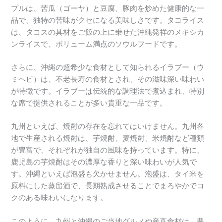
プルは、苦瓜（ゴーヤ）と豆腐、豚肉を炒めた健康的な一
品で、独特の苦味がクセになる美味しさです。タコライス
は、タコスの具材をご飯の上に乗せた沖縄発祥のメキシカ
ンライスで、ボリューム満点のソウルフードです。
さらに、沖縄の超希少な食材として知られるイラブー（ウ
ミヘビ）は、不老長寿の食材とされ、その滋味深い味わい
が特徴です。イラブーは伝統的な調理法で煮込まれ、特別
な席で提供されることが多い貴重な一品です。
九州といえば、焼酎の存在を忘れてはいけません。九州各
地で生産される焼酎は、芋焼酎、麦焼酎、米焼酎など種類
が豊富で、それぞれが独自の風味を持っています。特に、
鹿児島の芋焼酎はその濃厚な香りと深い味わいが人気で
す。沖縄といえば泡盛も欠かせません。泡盛は、タイ米を
原料にした蒸留酒で、長期熟成させることでまろやかでコ
クのある味わいになります。
このように、九州と沖縄のご当地グルメや産直食材は、豊