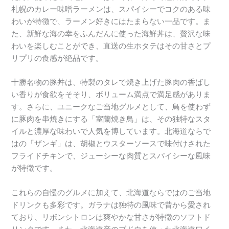
札幌のカレー味噌ラーメンは、スパイシーでコクのある味
わいが特徴で、ラーメン好きにはたまらない一品です。ま
た、新鮮な海の幸をふんだんに使った海鮮丼は、贅沢な味
わいを楽しむことができ、直送の生ホタテはその甘さとプ
リプリの食感が絶品です。
十勝名物の豚丼は、特製のタレで焼き上げた豚肉の香ばし
い香りが食欲をそそり、ボリューム満点で満足感がありま
す。さらに、ユニークなご当地グルメとして、鳥を使わず
に豚肉を串焼きにする「室蘭焼き鳥」は、その独特なスタ
イルと濃厚な味わいで人気を博しています。北海道ならで
はの「ザンギ」は、胡椒とウスターソースで味付けされた
フライドチキンで、ジューシーな肉質とスパイシーな風味
が特徴です。
これらの自慢のグルメに加えて、北海道ならではのご当地
ドリンクも多彩です。ガラナは独特の風味で昔から愛され
ており、リボンシトロンは爽やかな甘さが特徴のソフトド