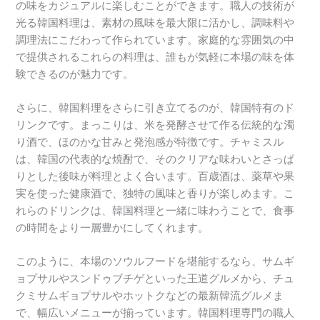
の味をカジュアルに楽しむことができます。職人の技術が
光る韓国料理は、素材の風味を最大限に活かし、調味料や
調理法にこだわって作られています。家庭的な雰囲気の中
で提供されるこれらの料理は、誰もが気軽に本場の味を体
験できるのが魅力です。
さらに、韓国料理をさらに引き立てるのが、韓国特有のド
リンクです。まっこりは、米を発酵させて作る伝統的な濁
り酒で、ほのかな甘みと発泡感が特徴です。チャミスル
は、韓国の代表的な焼酎で、そのクリアな味わいとさっぱ
りとした後味が料理とよく合います。百歳酒は、薬草や果
実を使った健康酒で、独特の風味と香りが楽しめます。こ
れらのドリンクは、韓国料理と一緒に味わうことで、食事
の時間をより一層豊かにしてくれます。
このように、本場のソウルフードを堪能するなら、サムギ
ョプサルやスンドゥブチゲといった王道グルメから、チュ
クミサムギョプサルやホットクなどの最新韓流グルメま
で、幅広いメニューが揃っています。韓国料理専門の職人